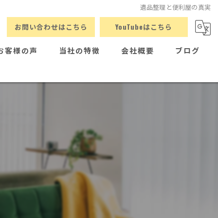
遺品整理と便利屋の真実
お問い合わせはこちら
YouTubeはこちら
お客様の声
当社の特徴
会社概要
ブログ
荷物運び
コラム
草刈り
引っ越し
買い物代行
家具組み立て