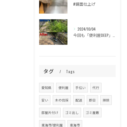
#鏡面仕上げ
2024/10/04
今回も「便利屋DEEP」をご利用いただき、誠にありがとうござ...
タグ
Tags
愛知県
便利屋
手伝い
代行
安い
木の伐採
配送
即日
掃除
部屋片付け
ゴミ出し
ゴミ屋敷
東海市/便利屋
東海市