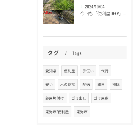
2024/10/04
今回も「便利屋DEEP」をご利用いただき、誠にありがとうござ...
タグ
Tags
愛知県
便利屋
手伝い
代行
安い
木の伐採
配送
即日
掃除
部屋片付け
ゴミ出し
ゴミ屋敷
東海市/便利屋
東海市