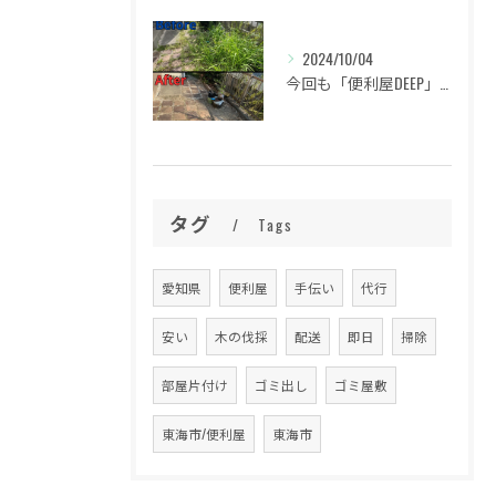
2024/10/04
今回も「便利屋DEEP」をご利用いただき、誠にありがとうござ...
タグ
Tags
愛知県
便利屋
手伝い
代行
安い
木の伐採
配送
即日
掃除
部屋片付け
ゴミ出し
ゴミ屋敷
東海市/便利屋
東海市